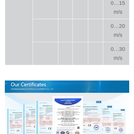
0…15
m/s
0…20
m/s
0…30
m/s