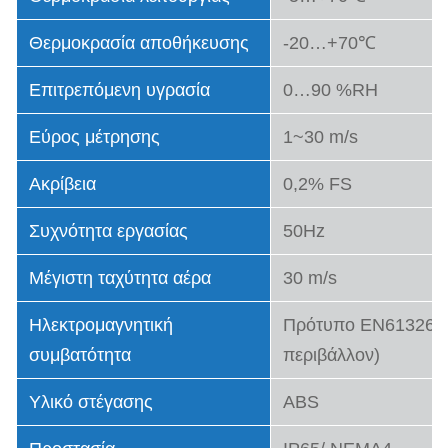
Θερμοκρασία αποθήκευσης
-20…+70℃
Επιτρεπόμενη υγρασία
0…90 %RH
Εύρος μέτρησης
1~30 m/s
Ακρίβεια
0,2% FS
Συχνότητα εργασίας
50Hz
Μέγιστη ταχύτητα αέρα
30 m/s
Ηλεκτρομαγνητική
Πρότυπο EN61326-1 
συμβατότητα
περιβάλλον)
Υλικό στέγασης
ABS