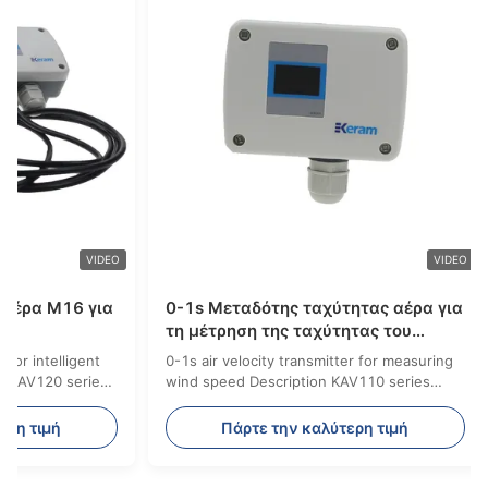
VIDEO
VIDEO
έρα M16 για
0-1s Μεταδότης ταχύτητας αέρα για
τη μέτρηση της ταχύτητας του
ανέμου
or intelligent
0-1s air velocity transmitter for measuring
 KAV120 series
wind speed Description KAV110 series
a sensitive
wind speed transmitter is designed with
peeds, close to
LCD display or without display. Customers
ρη τιμή
Πάρτε την καλύτερη τιμή
s air velocity.
can purchase according to their own
d by
needs. The range of this wind speed
 output is 0-
transmitter is 1~30m/s, and users can