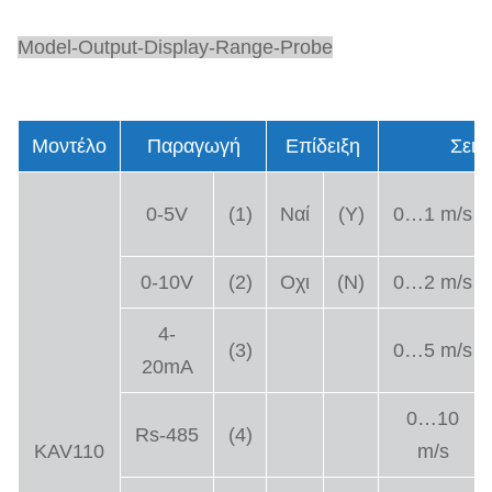
Model-Output-Display-Range-Probe
Μοντέλο
Παραγωγή
Επίδειξη
Σειρ
0-5V
(1)
Ναί
(Y)
0…1 m/s
0-10V
(2)
Οχι
(Ν)
0…2 m/s
4-
(3)
0…5 m/s
20mA
0…10
Rs-485
(4)
KAV110
m/s