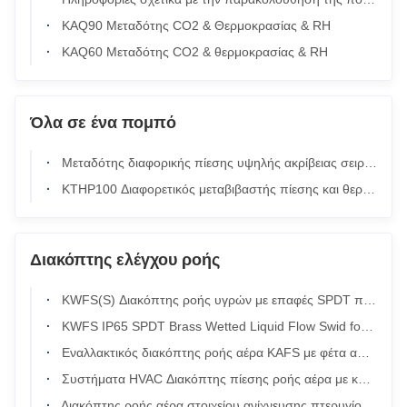
KAQ90 Μεταδότης CO2 & Θερμοκρασίας & RH
KAQ60 Μεταδότης CO2 & θερμοκρασίας & RH
Όλα σε ένα πομπό
Μεταδότης διαφορικής πίεσης υψηλής ακρίβειας σειράς KTHP100 με βαθμολογία IP65/NEMA4
KTHP100 Διαφορετικός μεταβιβαστής πίεσης και θερμοκρασίας και υγρασίας
Διακόπτης ελέγχου ροής
KWFS(S) Διακόπτης ροής υγρών με επαφές SPDT προστασία IP65 και κατασκευή από ανοξείδωτο χάλυβα 304
KWFS IP65 SPDT Brass Wetted Liquid Flow Swid for HVAC and Chiller Systems
Εναλλακτικός διακόπτης ροής αέρα KAFS με φέτα από ανοξείδωτο χάλυβα, προστασία IP54 και διαμόρφωση επαφής SPDT για αγωγούς HVAC
Συστήματα HVAC Διακόπτης πίεσης ροής αέρα με κουπί Βιομηχανικής ποιότητας
Διακόπτης ροής αέρα στοιχείου ανίχνευσης πτερυγίου για συστήματα βιομηχανικού αυτοματισμού και ελέγχου