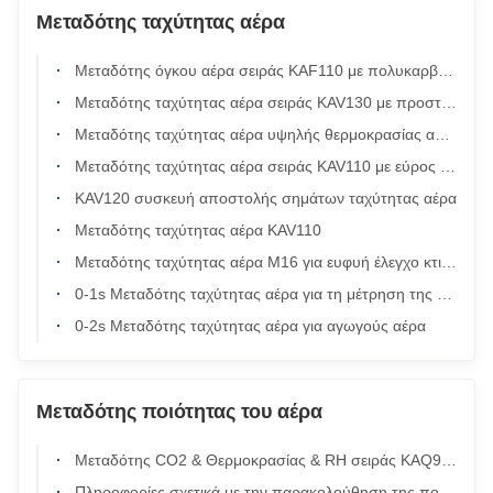
Μεταδότης ταχύτητας αέρα
Μεταδότης όγκου αέρα σειράς KAF110 με πολυκαρβονικό και ABS στερέωμα, οθόνη LCD με φως από πίσω και προστασία IP65/NEMA4
Μεταδότης ταχύτητας αέρα σειράς KAV130 με προστασία IP65/NEMA4, έξοδο 4-20 mA και οθόνη LCD με φως από πίσω
Μεταδότης ταχύτητας αέρα υψηλής θερμοκρασίας ανθεκτικός στη διάβρωση σειράς KAV120 με ακρίβεια 0,2% FS
Μεταδότης ταχύτητας αέρα σειράς KAV110 με εύρος μέτρησης 1 ̊30 m/s, ακρίβεια FS 0,2% και βαθμολογία προστασίας IP65
KAV120 συσκευή αποστολής σημάτων ταχύτητας αέρα
Μεταδότης ταχύτητας αέρα KAV110
Μεταδότης ταχύτητας αέρα M16 για ευφυή έλεγχο κτιρίων
0-1s Μεταδότης ταχύτητας αέρα για τη μέτρηση της ταχύτητας του ανέμου
0-2s Μεταδότης ταχύτητας αέρα για αγωγούς αέρα
Μεταδότης ποιότητας του αέρα
Μεταδότης CO2 & Θερμοκρασίας & RH σειράς KAQ90 με ακρίβεια ± 0,5 °C και εύρος RH 0·95% για παρακολούθηση σε εσωτερικούς χώρους
Πληροφορίες σχετικά με την παρακολούθηση της ποιότητας του αέρα σε εσωτερικούς χώρους