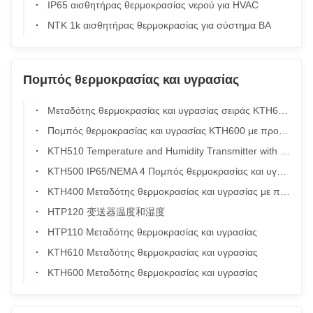
IP65 αισθητήρας θερμοκρασίας νερού για HVAC
ΝΤΚ 1k αισθητήρας θερμοκρασίας για σύστημα BA
Πομπός θερμοκρασίας και υγρασίας
Μεταδότης θερμοκρασίας και υγρασίας σειράς KTH610 με προστασία IP65, ακρίβεια ±0,3°C και έξοδο 4-20mA
Πομπός θερμοκρασίας και υγρασίας KTH600 με προστασία IP65/NEMA4, έξοδο 4-20 mA και οθόνη LCD με οπίσθιο φωτισμό
KTH510 Temperature and Humidity Transmitter with IP65/NEMA4 Protection, 4-20mA/0-10V/RS485 Output, Wall or Duct Mounted (Περιβληματικό και υγρασία μεταδότης)
KTH500 IP65/NEMA 4 Πομπός θερμοκρασίας και υγρασίας με έξοδο 4-20 mA και οθόνη οπίσθιου φωτισμού LCD
KTH400 Μεταδότης θερμοκρασίας και υγρασίας με προστασία IP65 RS485 Έκδοση και ευρύ φάσμα εφαρμογής
HTP120 变送器温度和湿度
HTP110 Μεταδότης θερμοκρασίας και υγρασίας
KTH610 Μεταδότης θερμοκρασίας και υγρασίας
KTH600 Μεταδότης θερμοκρασίας και υγρασίας