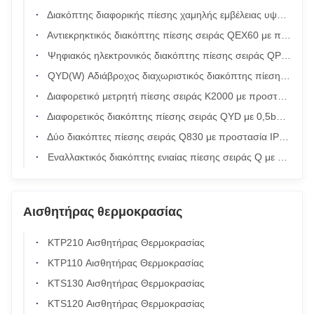
Διακόπτης διαφορικής πίεσης χαμηλής εμβέλειας υψηλής ακρίβειας σειράς QAD με προστασία IP54 για συστήματα HVAC
Αντιεκρηκτικός διακόπτης πίεσης σειράς QEX60 με προστασία από ανοξείδωτο χάλυβα 316 και IP65
Ψηφιακός ηλεκτρονικός διακόπτης πίεσης σειράς QPS30 με επίπεδο προστασίας IP65 ±0,5% FS ακρίβεια και ψηφιακή οθόνη OLED
QYD(W) Αδιάβροχος διαχωριστικός διακόπτης πίεσης με προστασία IP65 0,5 έως 6 bar και τάση τροφοδοσίας 125VDC/250VDC
Διαφορετικό μετρητή πίεσης σειράς K2000 με προστασία IP67 για παρακολούθηση καθαρού χώρου και εύρος 30Pa~10KPa
Διαφορετικός διακόπτης πίεσης σειράς QYD με 0,5bar~6bar Περιοχή προστασίας IP44 και θερμοκρασία -20~120°C
Δύο διακόπτες πίεσης σειράς Q830 με προστασία IP44 και ευρύ εύρος θερμοκρασιών για βιομηχανικές εφαρμογές
Εναλλακτικός διακόπτης ενιαίας πίεσης σειράς Q με προστασία IP44
Αισθητήρας θερμοκρασίας
KTP210 Αισθητήρας Θερμοκρασίας
KTP110 Αισθητήρας Θερμοκρασίας
KTS130 Αισθητήρας Θερμοκρασίας
KTS120 Αισθητήρας Θερμοκρασίας