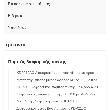
Επικοινωνήστε μαζί μας
Ειδήσεις
Υποθέσεις
προϊόντα
Πομπός διαφορικής πίεσης
KDP210AC Διαφορετικός πομπός πίεσης με προστασία IP65, οθόνη LCD και χειροκίνητη βαθμονόμηση για HVAC και καθαρά δωμάτια
Μεταδότης πίεσης μικροδιαφοράς KDP210Q με προστασία IP65 και έξοδο RS485
KDP210 Διαφορετικός πομπός πίεσης με έξοδο 4-20mA προστασία IP65 και οθόνη LCD
Διαφορετικός πομπός πίεσης KDP110 με έξοδο 4-20mA προστασία IP65 και γρήγορο χρόνο απόκρισης για βιομηχανικό έλεγχο
Μεταδότης διαφορικής πίεσης KDP110
Διαφορετικός μεταβιβαστής πίεσης KDP210Q