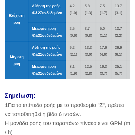
Αύξηση της ροής
4.2
5.8
7.5
13.7
17
①
&
2Συνδεδεμένο
(1.0)
(1.3)
(1.7)
(3.1)
(4.
Ελάχιστη
ροή
Μειωμένη ροή
2.5
3.7
5.0
13.7
11
①
&
3Συνδεδεμένο
(0,6)
(0,8)
(1.1)
(2.2)
(2.
Αύξηση της ροής
9.2
13.3
17.6
26.9
30
①
&
2Συνδεδεμένο
(2.1)
(3.0)
(4.0)
(6.1)
(7,
Μέγιστη
ροή
Μειωμένη ροή
8.1
12.5
16.3
25.1
28
①
&
3Συνδεδεμένο
(1.9)
(2.8)
(3.7)
(5.7)
(6.
Σημείωση:
1Για τα επίπεδα ροής με το προθεσμία "Z", πρέπει
να τοποθετηθεί η βίδα 6 ιντσών.
Η μονάδα ροής του παραπάνω πίνακα είναι GPM (m
/ h)