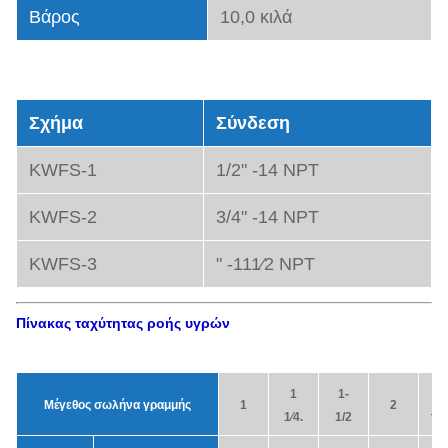
Βάρος
10,0 κιλά
Τύποι μοντέλου
Σχήμα
Σύνδεση
KWFS-1
1/2" -14 NPT
KWFS-2
3/4" -14 NPT
KWFS-3
" -111⁄2 NPT
Πίνακας ταχύτητας ροής υγρών
1
1-
-
Μέγεθος σωλήνα γραμμής
1
2
1⁄4.
1/2
τέ