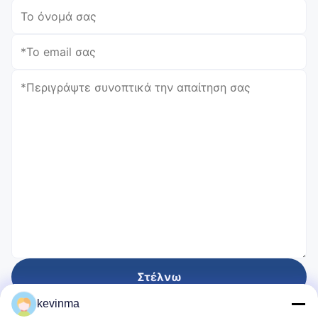
Στέλνω
kevinma