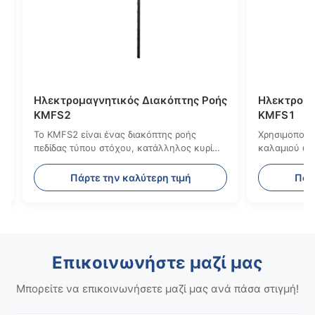
κόπτης ροής
Εναλλακτής ροής KFS2
ητικό διακόπτη
Ο διακόπτης ροής υγρού KFS2 είναι
χείο, το προϊόν
κατασκευασμένος από ορείχαλκο ή
ανοξείδωτο χάλυβα
ρη τιμή
Πάρτε την καλύτερη τιμή
Επικοινωνήστε μαζί μας
Μπορείτε να επικοινωνήσετε μαζί μας ανά πάσα στιγμή!