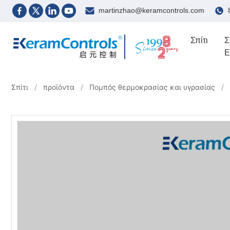
martinzhao@keramcontrols.com
Σπίτι
Σ
Ε
Σπίτι
/
προϊόντα
/
Πομπός θερμοκρασίας και υγρασίας
/