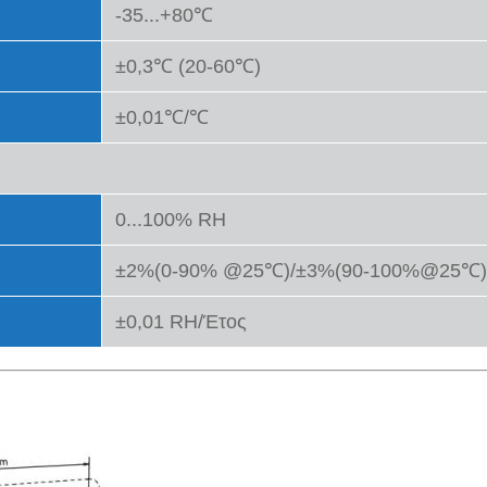
-35...+80℃
±0,3℃ (20-60℃)
±0,01℃/℃
0...100% RH
±2%(0-90% @25℃)/±3%(90-100%@25℃)
±0,01 RH/Έτος