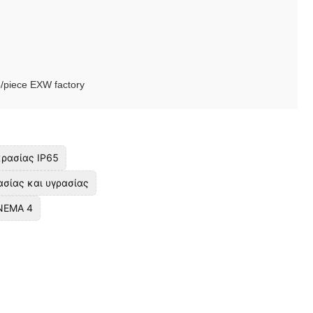
piece EXW factory
κρασίας IP65
σίας και υγρασίας
 NEMA 4