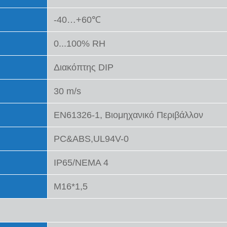
-40…+60℃
0...100% RH
Διακόπτης DIP
30 m/s
EN61326-1, Βιομηχανικό Περιβάλλον
PC&ABS,UL94V-0
IP65/NEMA 4
Μ16*1,5