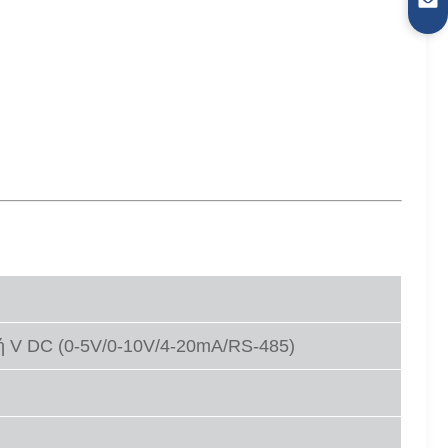
 V DC (0-5V/0-10V/4-20mA/RS-485)