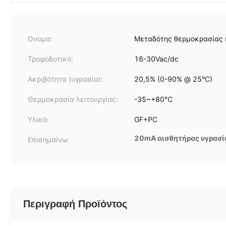
Ονομα:
Μεταδότης θερμοκρασίας 
Τροφοδοτικό:
16-30Vac/dc
Ακριβότητα (υγρασία):
20,5% (0-90% @ 25°C)
Θερμοκρασία λειτουργίας:
-35~+80℃
Υλικό:
GF+PC
20mA αισθητήρας υγρασί
Επισημαίνω
Περιγραφή Προϊόντος