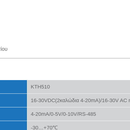
ίου
KTH510
16-30VDC(2καλώδια 4-20mA)/16-30V AC ή
4-20mA/0-5V/0-10V/RS-485
-30…+70℃