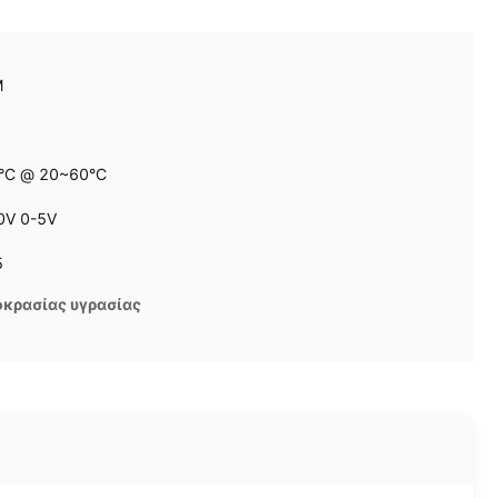
M
 °C @ 20~60°C
0V 0-5V
5
οκρασίας υγρασίας