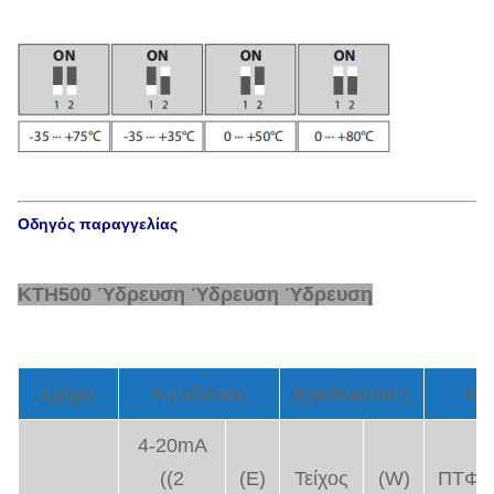
Οδηγός παραγγελίας
KTH500 Ύδρευση Ύδρευση Ύδρευση
Σχήμα
Αποδόσεις
Εγκατάσταση
Φίλ
4-20mA
((2
(Ε)
Τείχος
(W)
ΠΤΦΕ