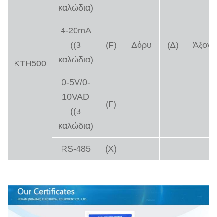
καλώδια)
4-20mA
((3
(F)
Δόρυ
(Δ)
Άξονα
καλώδια)
KTH500
0-5V/0-
10VAD
(Γ)
((3
καλώδια)
RS-485
(Χ)