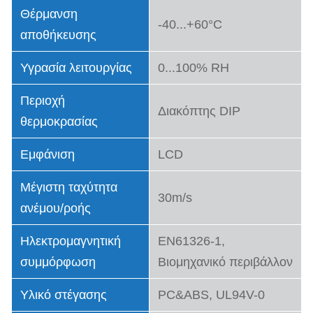
Θέρμανση
-40...+60°C
αποθήκευσης
Υγρασία λειτουργίας
0...100% RH
Περιοχή
Διακόπτης DIP
θερμοκρασίας
Εμφάνιση
LCD
Μέγιστη ταχύτητα
30m/s
ανέμου/ροής
Ηλεκτρομαγνητική
EN61326-1,
συμμόρφωση
Βιομηχανικό περιβάλλον
Υλικό στέγασης
PC&ABS, UL94V-0