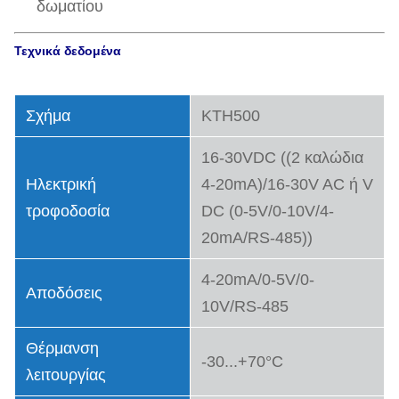
δωματίου
Τεχνικά δεδομένα
Σχήμα
KTH500
16-30VDC ((2 καλώδια
Ηλεκτρική
4-20mA)/16-30V AC ή V
τροφοδοσία
DC (0-5V/0-10V/4-
20mA/RS-485))
4-20mA/0-5V/0-
Αποδόσεις
10V/RS-485
Θέρμανση
-30...+70°C
λειτουργίας