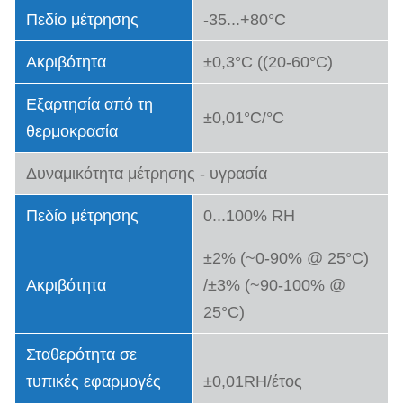
Πεδίο μέτρησης
-35...+80°C
Ακριβότητα
±0,3°C ((20-60°C)
Εξαρτησία από τη
±0,01°C/°C
θερμοκρασία
Δυναμικότητα μέτρησης - υγρασία
Πεδίο μέτρησης
0...100% RH
±2% (~0-90% @ 25°C)
Ακριβότητα
/±3% (~90-100% @
25°C)
Σταθερότητα σε
τυπικές εφαρμογές
±0,01RH/έτος