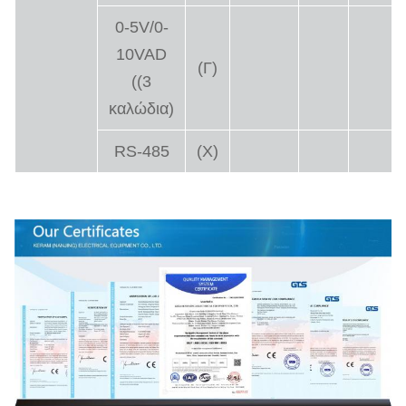
0-5V/0-
10VAD
(Γ)
((3
καλώδια)
RS-485
(Χ)