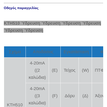
Οδηγός παραγγελίας
KTH510 Ύδρευση Ύδρευση Ύδρευση Ύδρευση
Ύδρευση Ύδρευση
Σχήμα
Αποδόσεις
Εγκατάσταση
Φίλ
4-20mA
((2
(Ε)
Τείχος
(W)
ΠΤΦΕ
καλώδια)
4-20mA
((3
(F)
Δόρυ
(Δ)
Άξονα
καλώδια)
KTH510