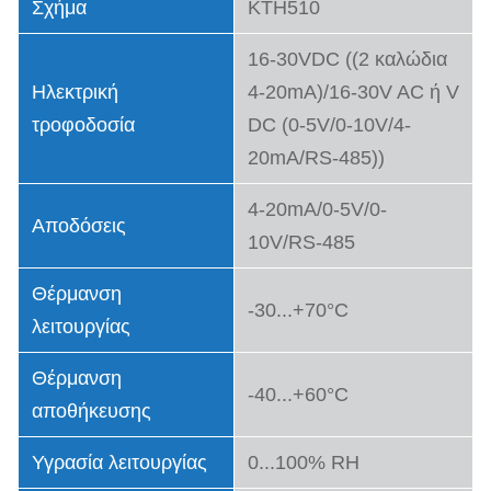
Σχήμα
KTH510
16-30VDC ((2 καλώδια
Ηλεκτρική
4-20mA)/16-30V AC ή V
τροφοδοσία
DC (0-5V/0-10V/4-
20mA/RS-485))
4-20mA/0-5V/0-
Αποδόσεις
10V/RS-485
Θέρμανση
-30...+70°C
λειτουργίας
Θέρμανση
-40...+60°C
αποθήκευσης
Υγρασία λειτουργίας
0...100% RH