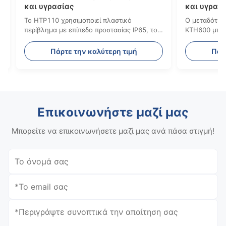
και υγρασίας
 και θερμοκρασίας
Το KTH600 υιοθετεί διαχωρισμένο
σιμοποιηθεί για
απομακρυσμένο αισθητήρα, η αφαίρεση κα
 παρακολούθηση των
η αντικατάσταση του αισθητήρα μπορούν
ης ενέργειας των
να γίνουν εύκολα χωρίς ρύθμιση του
αλύτερη τιμή
Πάρτε την καλύτερη τιμή
πομπού
Επικοινωνήστε μαζί μας
Μπορείτε να επικοινωνήσετε μαζί μας ανά πάσα στιγμή!