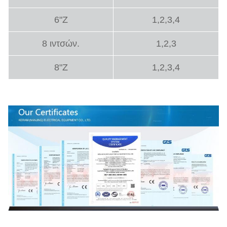
6"Z
1,2,3,4
8 ιντσών.
1,2,3
8"Z
1,2,3,4