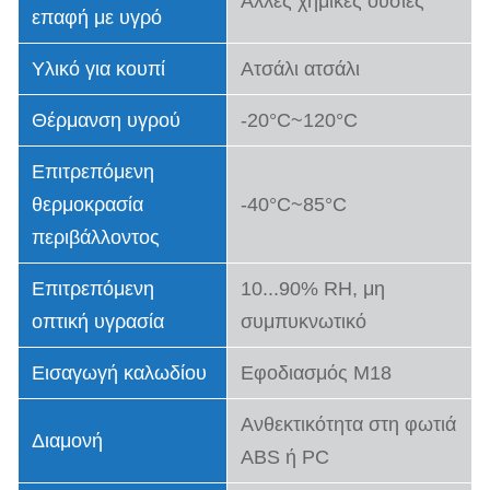
Άλλες χημικές ουσίες
επαφή με υγρό
Υλικό για κουπί
Ατσάλι ατσάλι
Θέρμανση υγρού
-20°C~120°C
Επιτρεπόμενη
θερμοκρασία
-40°C~85°C
περιβάλλοντος
Επιτρεπόμενη
10...90% RH, μη
οπτική υγρασία
συμπυκνωτικό
Εισαγωγή καλωδίου
Εφοδιασμός M18
Ανθεκτικότητα στη φωτιά
Διαμονή
ABS ή PC