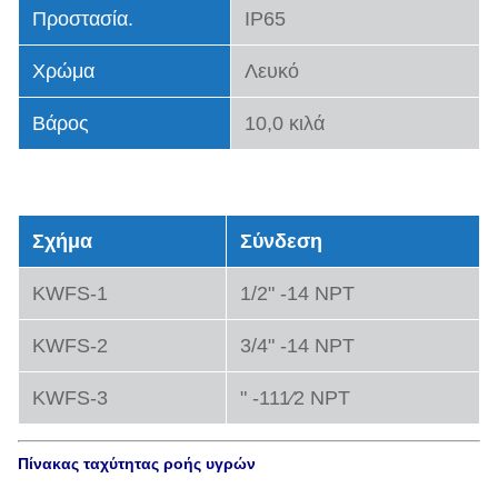
Προστασία.
IP65
Χρώμα
Λευκό
Βάρος
10,0 κιλά
Τύποι μοντέλου
Σχήμα
Σύνδεση
KWFS-1
1/2" -14 NPT
KWFS-2
3/4" -14 NPT
KWFS-3
" -111⁄2 NPT
Πίνακας ταχύτητας ροής υγρών