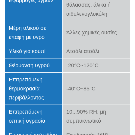
Εφαρμογές υγρών
θάλασσας, άλικα ή
αιθυλενογλυκόλη
Μέρη υλικού σε
Άλλες χημικές ουσίες
επαφή με υγρό
Υλικό για κουπί
Ατσάλι ατσάλι
Θέρμανση υγρού
-20°C~120°C
Επιτρεπόμενη
θερμοκρασία
-40°C~85°C
περιβάλλοντος
Επιτρεπόμενη
10...90% RH, μη
οπτική υγρασία
συμπυκνωτικό