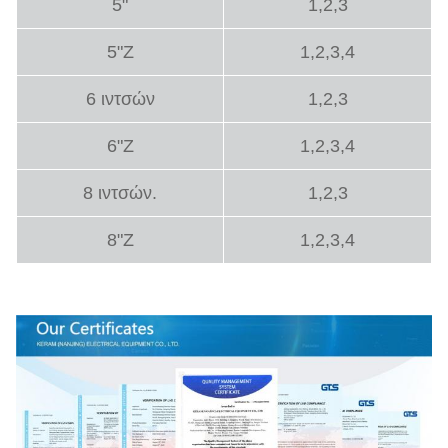
5"
1,2,3
5"Z
1,2,3,4
6 ιντσών
1,2,3
6"Z
1,2,3,4
8 ιντσών.
1,2,3
8"Z
1,2,3,4