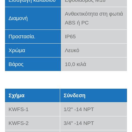
Εισαγωγή καλωδίου
Εφοδιασμός M18
Ανθεκτικότητα στη φωτιά
Διαμονή
ABS ή PC
Προστασία.
IP65
Χρώμα
Λευκό
Βάρος
10,0 κιλά
Τύποι μοντέλου
Σχήμα
Σύνδεση
KWFS-1
1/2" -14 NPT
KWFS-2
3/4" -14 NPT